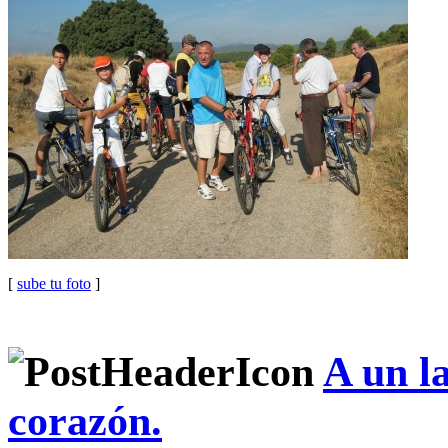
[
sube tu foto
]
A un l
corazón.