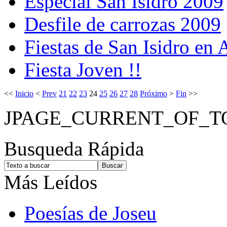
Especial San Isidro 2009
Desfile de carrozas 2009
Fiestas de San Isidro en
Fiesta Joven !!
<<
Inicio
<
Prev
21
22
23
24
25
26
27
28
Próximo
>
Fin
>>
JPAGE_CURRENT_OF_T
Busqueda Rápida
Más Leídos
Poesías de Joseu