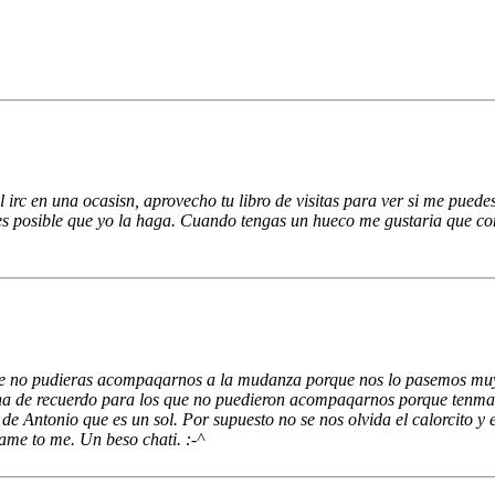
rc en una ocasisn, aprovecho tu libro de visitas para ver si me puede
 es posible que yo la haga. Cuando tengas un hueco me gustaria que co
e no pudieras acompaqarnos a la mudanza porque nos lo pasemos muy 
ina de recuerdo para los que no puedieron acompaqarnos porque tenma
Antonio que es un sol. Por supuesto no se nos olvida el calorcito y el
came to me. Un beso chati. :-^