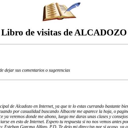
Libro de visitas de ALCADOZO
ede dejar sus comentarios o sugerencias
ipal de Alcadozo en Internet, ya que te lo estas currando bastante bi
 cuando por casualidad buscando Albacete me aparece la hoja, o pagin
e ya veremos donde me abono, luego me daras unas clases y consejos so
arse en esto de Internet. Espero tu respuesta si no nos vemos antes por
o: Esteban Garcma Alfaro. P.D. Te dejo mi direccisn por si acaso, ya q