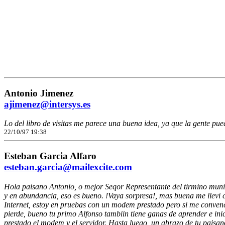
Antonio Jimenez
ajimenez@intersys.es
Lo del libro de visitas me parece una buena idea, ya que la gente pu
22/10/97 19:38
Esteban Garcia Alfaro
esteban.garcia@mailexcite.com
Hola paisano Antonio, o mejor Seqor Representante del tirmino munic
y en abundancia, eso es bueno. !Vaya sorpresa!, mas buena me llevi
Internet, estoy en pruebas con un modem prestado pero si me convenc
pierde, bueno tu primo Alfonso tambiin tiene ganas de aprender e inici
prestado el modem y el servidor. Hasta luego, un abrazo de tu paisan