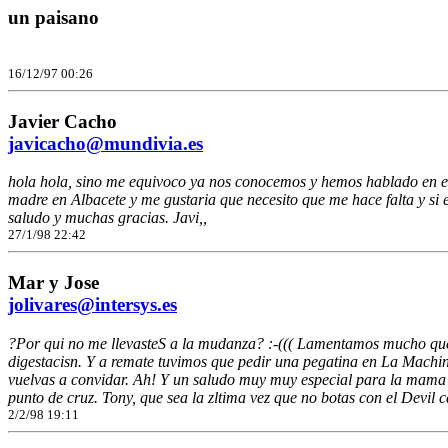
un paisano
16/12/97 00:26
Javier Cacho
javicacho@mundivia.es
hola hola, sino me equivoco ya nos conocemos y hemos hablado en el i
madre en Albacete y me gustaria que necesito que me hace falta y si
saludo y muchas gracias. Javi,,
27/1/98 22:42
Mar y Jose
jolivares@intersys.es
?Por qui no me llevasteS a la mudanza? :-((( Lamentamos mucho qu
digestacisn. Y a remate tuvimos que pedir una pegatina en La Mach
vuelvas a convidar. Ah! Y un saludo muy muy especial para la mama de 
punto de cruz. Tony, que sea la zltima vez que no botas con el Devil 
2/2/98 19:11