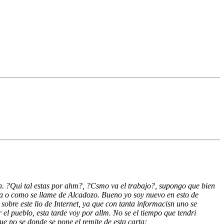
en. ?Qui tal estas por ahm?, ?Csmo va el trabajo?, supongo que bien
a o como se llame de Alcadozo. Bueno yo soy nuevo en esto de
bre este lio de Internet, ya que con tanta informacisn uno se
 el pueblo, esta tarde voy por allm. No se el tiempo que tendri
ue no se donde se pone el remite de esta carta: