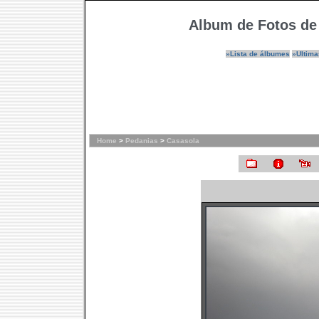
Album de Fotos de
»Lista de álbumes
»Ultima
Home
>
Pedanias
>
Casasola